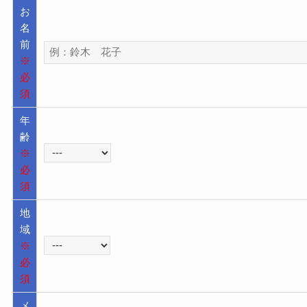
お
名
前
※
必
須
年
齢
※
必
須
地
域
※
必
須
メ