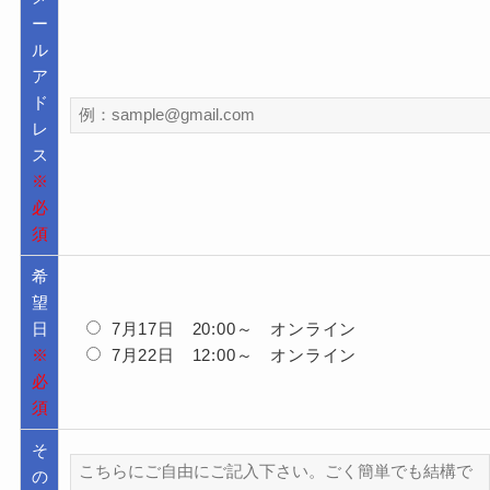
ー
ル
ア
ド
レ
ス
※
必
須
希
望
日
7月17日 20:00～ オンライン
※
7月22日 12:00～ オンライン
必
須
そ
の